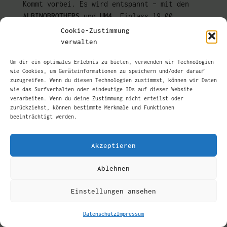
Kommt vorbei. Es wird entspannt – mit den
ALBINOBROTHERS
und
UM4
. Einlass 19.00.
Beginn 20.00. Eintritt frei.
Cookie-Zustimmung
verwalten
Mehr anzeigen
Um dir ein optimales Erlebnis zu bieten, verwenden wir Technologien
wie Cookies, um Geräteinformationen zu speichern und/oder darauf
2022
zuzugreifen. Wenn du diesen Technologien zustimmst, können wir Daten
Previous:
UMFYR –
Next:
ZVO55 – III
Beitragsnavigation
wie das Surfverhalten oder eindeutige IDs auf dieser Website
verarbeiten. Wenn du deine Zustimmung nicht erteilst oder
Colours Of Distance
(Linien)
zurückziehst, können bestimmte Merkmale und Funktionen
beeinträchtigt werden.
AGB
Impressum
Akzeptieren
Datenschutz
Ablehnen
Benutzerlogin
Einstellungen ansehen
Kontakt
instagram.com
facebook.com
bandcamp
youtu
Datenschutz
Impressum