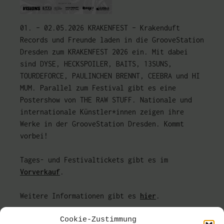
01. – 02.05.2026 KRAKENFEST – Krakenduft
Records und Freunde laden in die GrooveStation
Dresden zum KRAKENFEST 2026 ein. Mit dabei
sind DYSE, HECKSPOILER, BAITS, 13SUNS,
TOURDEFORCE, PAULINCHEN BRENNT, CEEBRA und HI
MUM. Parallel zum Festival gibt es eine
Postershow von THE RAW STUFF. Nationale und
internationale Künstler*innen zeigen ihre
Werke in der GrooveStation Dresden. Kommt
vorbei!
Tages- und Festivaltickets gibt es im
Vorverkauf
.
Weitere Informationen gibt es
hier
.
+++ SPECIAL +++
Cookie-Zustimmung