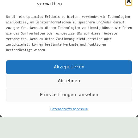
verwalten
03.05.2026 ARTMARKET – Zusammen mit dem
Um dir ein optimales Erlebnis zu bieten, verwenden wir Technologien
Posterbuchprojekt THE RAW STUFF aus Österreich
wie Cookies, um Geräteinformationen zu speichern und/oder darauf
präsentiert Krakenduft Records eine exklusive
zuzugreifen. Wenn du diesen Technologien zustimmst, können wir Daten
wie das Surfverhalten oder eindeutige IDs auf dieser Website
Postershow zum Krakenfest.
verarbeiten. Wenn du deine Zustimmung nicht erteilst oder
zurückziehst, können bestimmte Merkmale und Funktionen
Band-, Gig-, Siebdruck- und weitere Poster von
beeinträchtigt werden.
nationalen und Internationalen Künstler*innen
aus dem The Raw Stuff Artistpool werden 3 Tage
Akzeptieren
lang an den Clubwänden ausgestellt und können
auch direkt käuflich erworben werden. Die
Ablehnen
ausgestellten Artists sind: A PLACE FOR TOM
(AT), BENE ROHLMANN (D), CHRIZAO (AT),
Einstellungen ansehen
MISSFELIDAE (AT), APES OF DOOM (D),
SPIEGELSAAL (D), JANTA ISLAND (D), DRUCKWELLE
Datenschutz
Impressum
(D), ERROR! DESIGN (ESP), ANTIGHOST (D), KASIA
JASMINA (PL), FALK SCHWALBE (D) und COLORED
GIGS ALLSTARS: LARS P. KRAUSE, MUAH!, MAGISTER
ARTS, DRAKE RUBICON, SIEB-ER, XENIA SEHLING,