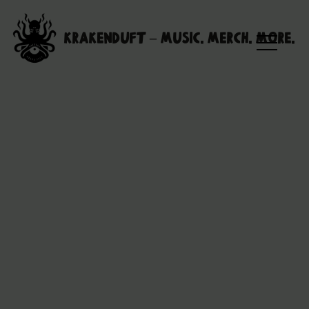
Skip
to
Krakenduft – MUSIC. MERCH. MORE.
content