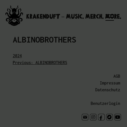
Skip
to
Krakenduft – MUSIC. MERCH. MORE.
content
ALBINOBROTHERS
2024
Previous:
ALBINOBROTHERS
Beitragsnavigation
AGB
Impressum
Datenschutz
Benutzerlogin
Kontakt
instagram.com
facebook.com
bandcamp
youtu