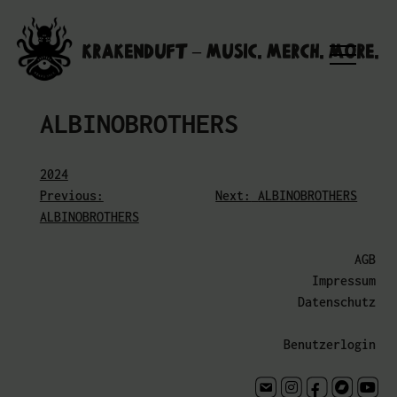
Skip
to
Krakenduft – MUSIC. MERCH. MORE.
content
ALBINOBROTHERS
2024
Previous:
Next:
ALBINOBROTHERS
Beitragsnavigation
ALBINOBROTHERS
AGB
Impressum
Datenschutz
Benutzerlogin
Kontakt
instagram.com
facebook.com
bandcamp
youtu