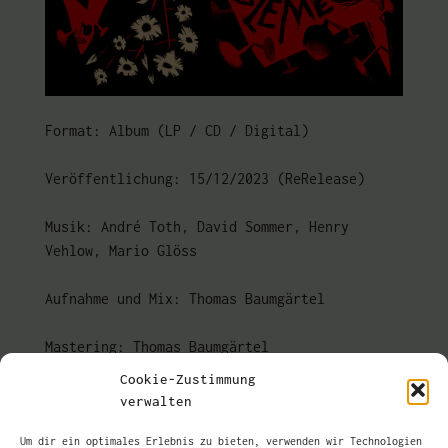
Format: Album (LP / CD / Digital)
Veröffentlichung: 15/12/2023 (ReRelease)
Musik: André Toth, David Sommer, Henry
Vehlow, Mario Glöss
Aufnahme und Mix: Thomas Baumgärtel
Mastering: Thomas Baumgärtel
Cookie-Zustimmung
Artwork und Layout: Conny Ochs //
verwalten
ochsworks.com
Um dir ein optimales Erlebnis zu bieten, verwenden wir Technologien