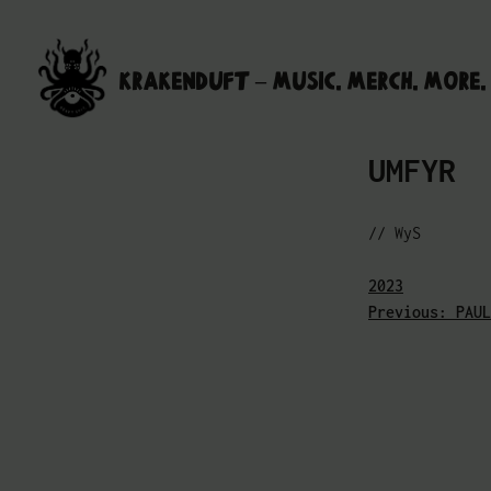
Skip
to
Krakenduft – MUSIC. MERCH. MORE.
content
UMFYR
// WyS
2023
Previous:
PAUL
Beitragsn