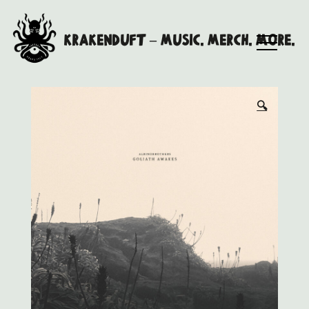
Skip
to
Krakenduft – MUSIC. MERCH. MORE.
content
🔍