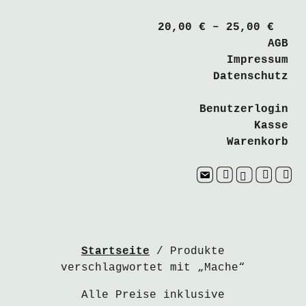
20,00
€
–
25,00
€
AGB
Impressum
Datenschutz
Benutzerlogin
Kasse
Warenkorb
Kontakt
instagram.com
facebook.com
bandcamp
youtu
Startseite
/ Produkte
verschlagwortet mit „Mache“
Alle Preise inklusive